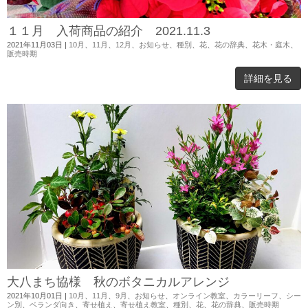
１１月 入荷商品の紹介 2021.11.3
2021年11月03日
|
10月
、
11月
、
12月
、
お知らせ
、
種別
、
花
、
花の辞典
、
花木・庭木
、
販売時期
詳細を見る
大八まち協様 秋のボタニカルアレンジ
2021年10月01日
|
10月
、
11月
、
9月
、
お知らせ
、
オンライン教室
、
カラーリーフ
、
シー
ン別
、
ベランダ向き
、
寄せ植え
、
寄せ植え教室
、
種別
、
花
、
花の辞典
、
販売時期