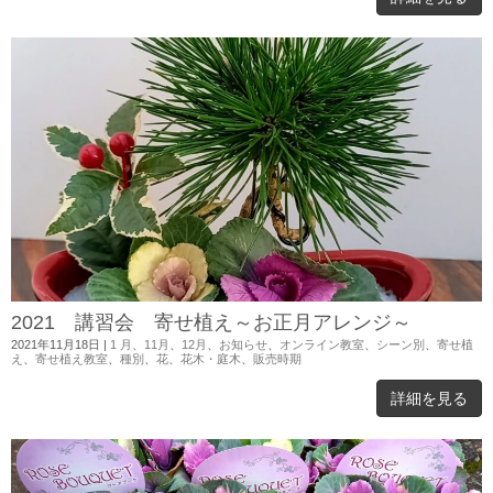
2021 講習会 寄せ植え～お正月アレンジ～
2021年11月18日
|
1 月
、
11月
、
12月
、
お知らせ
、
オンライン教室
、
シーン別
、
寄せ植
え
、
寄せ植え教室
、
種別
、
花
、
花木・庭木
、
販売時期
詳細を見る