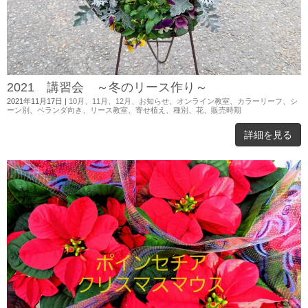
2021 講習会 ～冬のリース作り～
2021年11月17日
|
10月
、
11月
、
12月
、
お知らせ
、
オンライン教室
、
カラーリーフ
、
シ
ーン別
、
ベランダ向き
、
リース教室
、
寄せ植え
、
種別
、
花
、
販売時期
詳細を見る