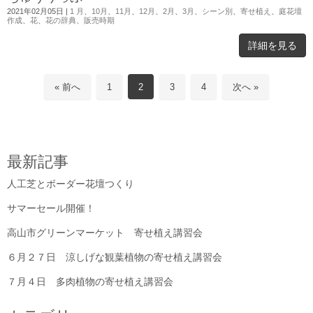
2021年02月05日
|
1 月
、
10月
、
11月
、
12月
、
2月
、
3月
、
シーン別
、
寄せ植え
、
庭花壇
作成
、
花
、
花の辞典
、
販売時期
詳細を見る
« 前へ
1
2
3
4
次へ »
最新記事
人工芝とボーダー花壇つくり
サマーセール開催！
高山市グリーンマーケット 寄せ植え講習会
６月２７日 涼しげな観葉植物の寄せ植え講習会
７月４日 多肉植物の寄せ植え講習会