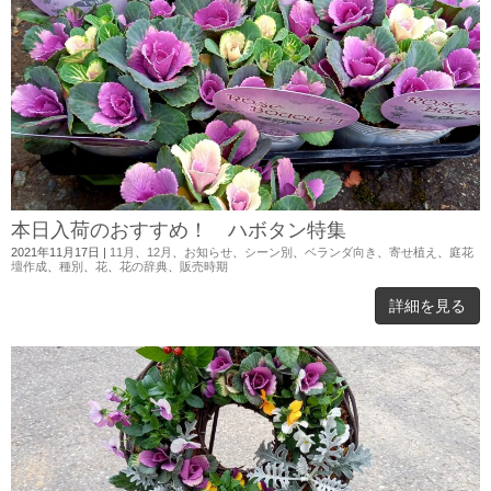
本日入荷のおすすめ！ ハボタン特集
2021年11月17日
|
11月
、
12月
、
お知らせ
、
シーン別
、
ベランダ向き
、
寄せ植え
、
庭花
壇作成
、
種別
、
花
、
花の辞典
、
販売時期
詳細を見る