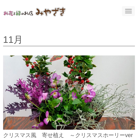
N
a
v
i
g
a
11月
t
i
o
n
クリスマス風 寄せ植え ～クリスマスホーリーver