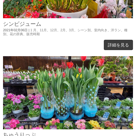
シンビジューム
2021年02月06日
|
1 月
、
11月
、
12月
、
2月
、
3月
、
シーン別
、
室内向き
、
洋ラン
、
種
別
、
花の辞典
、
販売時期
詳細を見る
ちゅうりっぷ