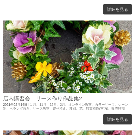
詳細を見る
店内講習会 リース作り作品集2
2021年02月14日
|
1 月
、
11月
、
12月
、
2月
、
オンライン教室
、
カラーリーフ
、
シーン
別
、
ベランダ向き
、
リース教室
、
寄せ植え
、
種別
、
花
、
観葉植物(室内)
、
販売時期
詳細を見る