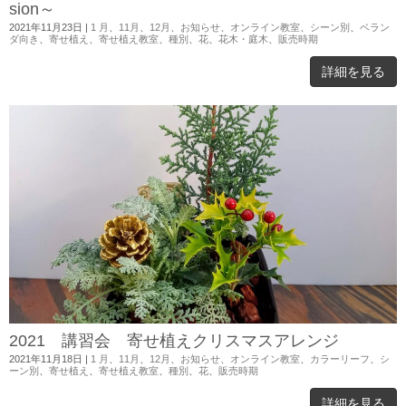
sion～
2021年11月23日
|
1 月
、
11月
、
12月
、
お知らせ
、
オンライン教室
、
シーン別
、
ベラン
ダ向き
、
寄せ植え
、
寄せ植え教室
、
種別
、
花
、
花木・庭木
、
販売時期
詳細を見る
2021 講習会 寄せ植えクリスマスアレンジ
2021年11月18日
|
1 月
、
11月
、
12月
、
お知らせ
、
オンライン教室
、
カラーリーフ
、
シ
ーン別
、
寄せ植え
、
寄せ植え教室
、
種別
、
花
、
販売時期
詳細を見る