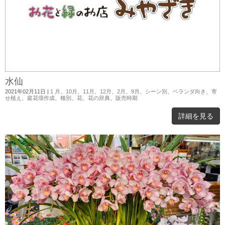
水仙
2021年02月11日
|
1 月
、
10月
、
11月
、
12月
、
2月
、
9月
、
シーン別
、
ベランダ向き
、
寄
せ植え
、
庭花壇作成
、
種別
、
花
、
花の辞典
、
販売時期
詳細を見る