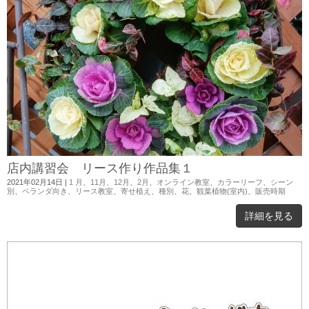
店内講習会 リース作り作品集１
2021年02月14日
|
1 月
、
11月
、
12月
、
2月
、
オンライン教室
、
カラーリーフ
、
シーン
別
、
ベランダ向き
、
リース教室
、
寄せ植え
、
種別
、
花
、
観葉植物(室内)
、
販売時期
詳細を見る