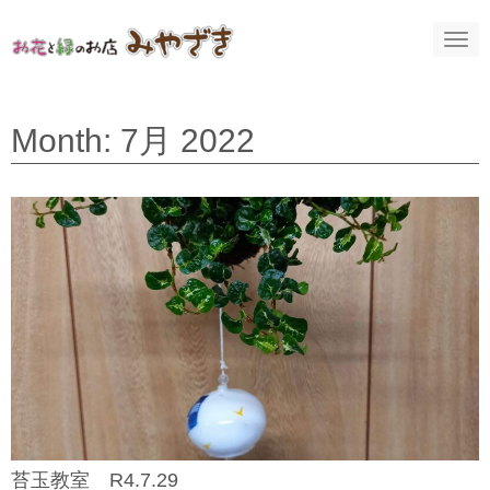
N
a
v
i
g
a
Month:
7月 2022
t
i
o
n
苔玉教室 R4.7.29