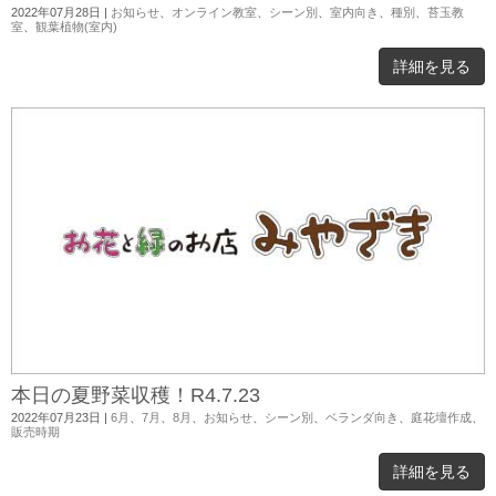
2022年07月28日
|
お知らせ
、
オンライン教室
、
シーン別
、
室内向き
、
種別
、
苔玉教
室
、
観葉植物(室内)
詳細を見る
本日の夏野菜収穫！R4.7.23
2022年07月23日
|
6月
、
7月
、
8月
、
お知らせ
、
シーン別
、
ベランダ向き
、
庭花壇作成
、
販売時期
詳細を見る