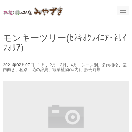
N
a
v
i
g
a
モンキーツリー(ｾﾈｷｵｸﾗｲﾆｱ･ﾈﾘｲ
t
i
ﾌｫﾘｱ)
o
n
2021年02月07日
|
1 月
、
2月
、
3月
、
4月
、
シーン別
、
多肉植物
、
室
内向き
、
種別
、
花の辞典
、
観葉植物(室内)
、
販売時期