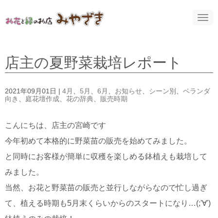
N
a
v
i
g
a
店主の夏野菜栽培レポート
t
i
o
n
2021年09月01日
|
4月
、
5月
、
6月
、
お知らせ
、
シーン別
、
ベランダ
向き
、
庭花壇作成
、
花の辞典
、
販売時期
こんにちは、店主の宮崎です
今年初めて本格的に野菜苗の販売を始めてみました。
と同時にお客様が簡単に収穫を楽しめる鉢植えも栽培して
みました。
当然、お花と野菜苗の販売と並行しながらなので忙し過ぎ
て、植える時期も5月末くらいからのスタートになり…(;'∀')