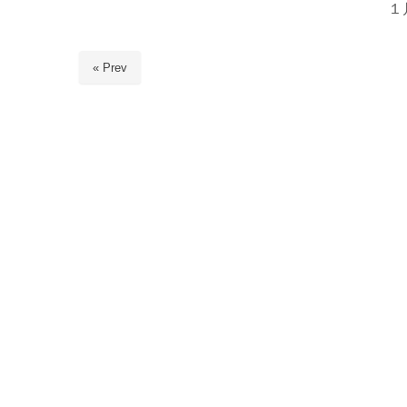
１
« Prev