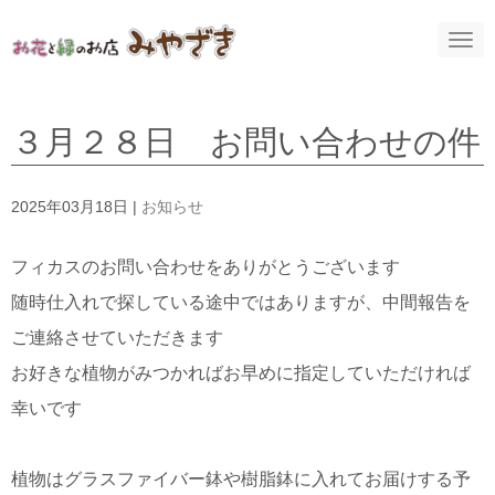
N
a
v
i
g
a
３月２８日 お問い合わせの件
t
i
o
n
2025年03月18日
|
お知らせ
フィカスのお問い合わせをありがとうございます
随時仕入れで探している途中ではありますが、中間報告を
ご連絡させていただきます
お好きな植物がみつかればお早めに指定していただければ
幸いです
植物はグラスファイバー鉢や樹脂鉢に入れてお届けする予