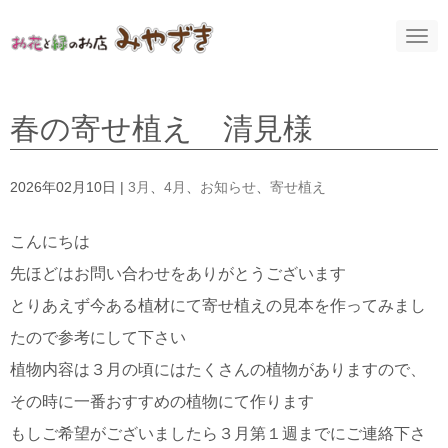
N
a
v
i
g
a
春の寄せ植え 清見様
t
i
o
n
2026年02月10日
|
3月
、
4月
、
お知らせ
、
寄せ植え
こんにちは
先ほどはお問い合わせをありがとうございます
とりあえず今ある植材にて寄せ植えの見本を作ってみまし
たので参考にして下さい
植物内容は３月の頃にはたくさんの植物がありますので、
その時に一番おすすめの植物にて作ります
もしご希望がございましたら３月第１週までにご連絡下さ