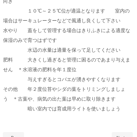
向き
１０℃～２５℃位が適温となります 室内の
場合はサーキュレーターなどで風通し良くして下さい
水やり 蓋をして管理する場合はきりふきによる適度な
保湿のみで育つはずです
水辺の水量は適量を保って足してください
肥料 大きくし過ぎると管理に困るのであまり与えま
せん ＊水溶液の肥料を年１度位
与えすぎるとコバエが湧きやすくなります
その他 年２度位苔やシダの葉をトリミングしましょ
う ＊古葉や、病気の出た葉は早めに取り除きます
暗い室内では育成用ライトを使いましょう