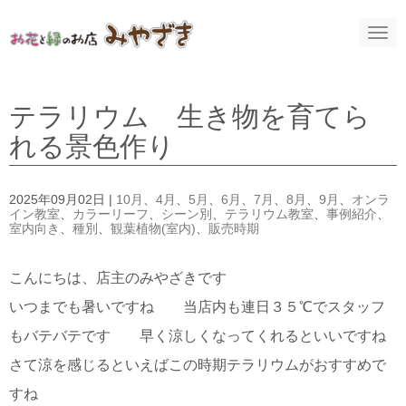
N
a
v
i
g
a
テラリウム 生き物を育てら
t
i
れる景色作り
o
n
2025年09月02日
|
10月
、
4月
、
5月
、
6月
、
7月
、
8月
、
9月
、
オンラ
イン教室
、
カラーリーフ
、
シーン別
、
テラリウム教室
、
事例紹介
、
室内向き
、
種別
、
観葉植物(室内)
、
販売時期
こんにちは、店主のみやざきです
いつまでも暑いですね 当店内も連日３５℃でスタッフ
もバテバテです 早く涼しくなってくれるといいですね
さて涼を感じるといえばこの時期テラリウムがおすすめで
すね