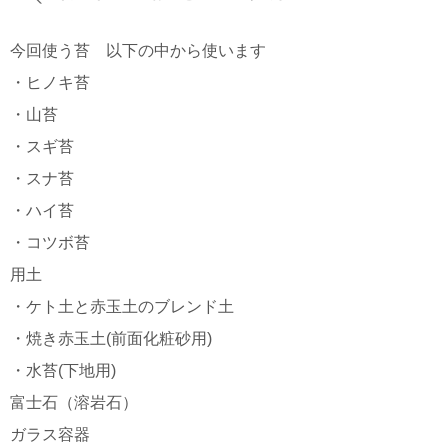
今回使う苔 以下の中から使います
・ヒノキ苔
・山苔
・スギ苔
・スナ苔
・ハイ苔
・コツボ苔
用土
・ケト土と赤玉土のブレンド土
・焼き赤玉土(前面化粧砂用)
・水苔(下地用)
富士石（溶岩石）
ガラス容器