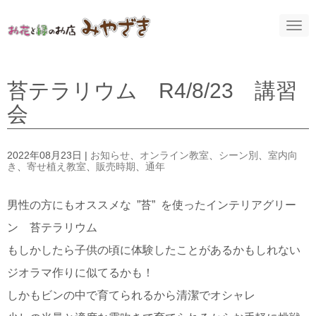
N
a
v
i
g
a
苔テラリウム R4/8/23 講習
t
i
会
o
n
2022年08月23日
|
お知らせ
、
オンライン教室
、
シーン別
、
室内向
き
、
寄せ植え教室
、
販売時期
、
通年
男性の方にもオススメな ”苔” を使ったインテリアグリー
ン 苔テラリウム
もしかしたら子供の頃に体験したことがあるかもしれない
ジオラマ作りに似てるかも！
しかもビンの中で育てられるから清潔でオシャレ