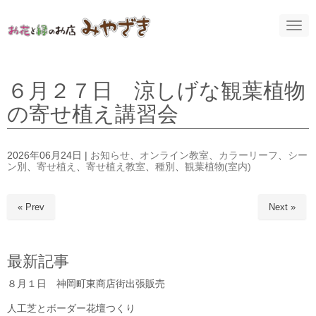
N
a
v
i
g
a
６月２７日 涼しげな観葉植物
t
i
の寄せ植え講習会
o
n
2026年06月24日
|
お知らせ
、
オンライン教室
、
カラーリーフ
、
シー
ン別
、
寄せ植え
、
寄せ植え教室
、
種別
、
観葉植物(室内)
« Prev
Next »
最新記事
８月１日 神岡町東商店街出張販売
人工芝とボーダー花壇つくり